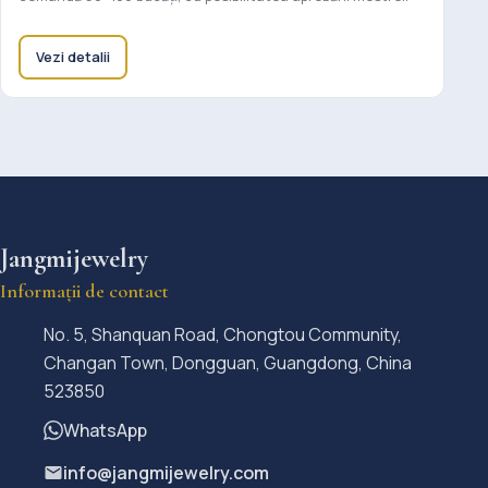
Vezi detalii
Jangmijewelry
Informații de contact
No. 5, Shanquan Road, Chongtou Community,
Changan Town, Dongguan, Guangdong, China
523850
WhatsApp
info@jangmijewelry.com