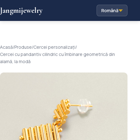
Jangmijewelry
Română
Acasă
/
Produse
/
Cercei personalizați
/
Cercei cu pandantiv cilindric cu îmbinare geometrică din
alamă, la modă