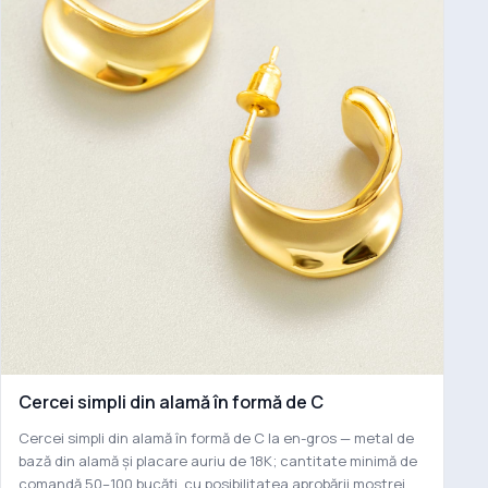
Cercei simpli din alamă în formă de C
Cercei simpli din alamă în formă de C la en-gros — metal de
bază din alamă și placare auriu de 18K; cantitate minimă de
comandă 50–100 bucăți, cu posibilitatea aprobării mostrei.