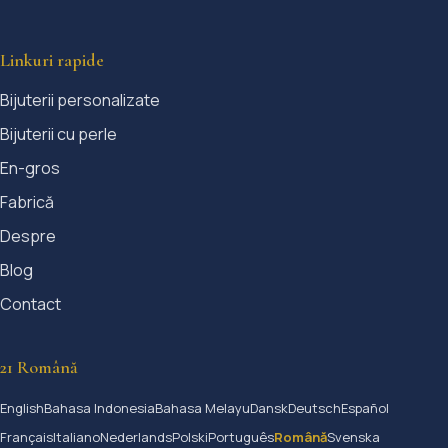
Linkuri rapide
Bijuterii personalizate
Bijuterii cu perle
En-gros
Fabrică
Despre
Blog
Contact
21 Română
English
Bahasa Indonesia
Bahasa Melayu
Dansk
Deutsch
Español
Français
Italiano
Nederlands
Polski
Português
Română
Svenska