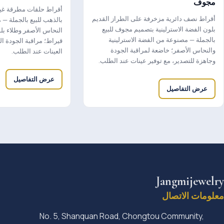
مجوف
أقراط حلقات مطرقة غي
أقراط نصف دائرية مزخرفة على الطراز القديم
بالذهب للبيع بالجملة 
بلون الفضة الاسترلينية بتصميم مجوف للبيع
بالجملة — مصنوعة من الفضة الاسترلينية
قيراط؛ مراقبة الجودة ال
والنحاس الأصفر؛ خاضعة لمراقبة الجودة
العينات عند الطلب.
وجاهزة للتصدير، مع توفير عينات عند الطلب.
عرض التفاصيل
عرض التفاصيل
Jangmijewelry
معلومات الاتصال
No. 5, Shanquan Road, Chongtou Community,