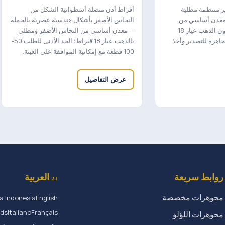
ر منتظمة مطلية
أقراط أذن متصلة أسطوانية الشكل من
— معدن أساسي من
النحاس الأصفر بأشكال هندسية عصرية بالجملة
النحاس الأصفر وطلاء بلون الذهب عيار 18
— معدن أساسي من النحاس الأصفر ومطلي
جاهزة للتصدير وأخذ
بالذهب عيار 18 قيراط؛ الحد الأدنى للطلب 50-
100 قطعة مع إمكانية الموافقة على العينة.
عرض التفاصيل
روابط سريعة
21 العربية
مجوهرات مخصصة
a Indonesia
English
nds
Italiano
Français
مجوهرات اللؤلؤ