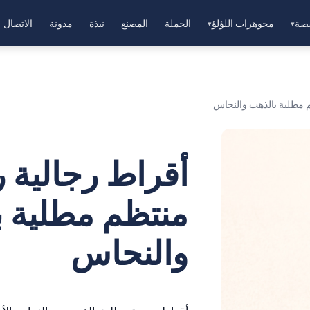
صة
مجوهرات اللؤلؤ
الجملة
المصنع
نبذة
مدونة
الاتصال
▾
▾
م مطلية بالذهب والنحاس
أقراط رجالية 
منتظم مطلية 
والنحاس