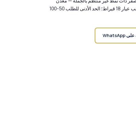
صفر ذات نمط غير منتظم بالجملة — معدن
أساسي من النحاس الأصفر وطلاء بلون الذهب عيار 18 قيراط؛ الحد الأدنى للطلب 50-100
WhatsApp