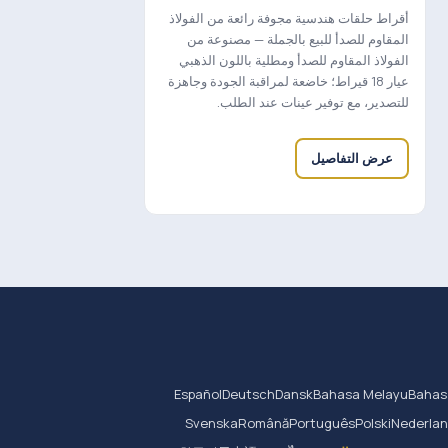
أقراط حلقات هندسية مجوفة رائعة من الفولاذ
المقاوم للصدأ للبيع بالجملة — مصنوعة من
الفولاذ المقاوم للصدأ ومطلية باللون الذهبي
عيار 18 قيراط؛ خاضعة لمراقبة الجودة وجاهزة
للتصدير، مع توفير عينات عند الطلب.
عرض التفاصيل
Español
Deutsch
Dansk
Bahasa Melayu
Bahas
Svenska
Română
Português
Polski
Nederla