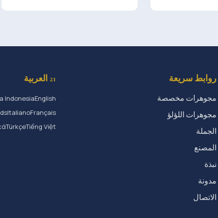
روابط سريعة
21 العربية
مجوهرات مخصصة
a Indonesia
English
nds
Italiano
Français
مجوهرات اللؤلؤ
κά
Türkçe
Tiếng Việt
الجملة
المصنع
نبذة
مدونة
الاتصال