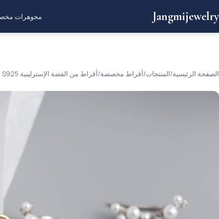
Jangmijewelry
مجوهرات مخص
الصفحة الرئيسية
/
المنتجات
/
أقراط مخصصة
/
أقراط من الفضة الإسترلينية S925 على شكل برق مرصعة بالماس، أقراط صغيرة رائعة قابلة للتكديس