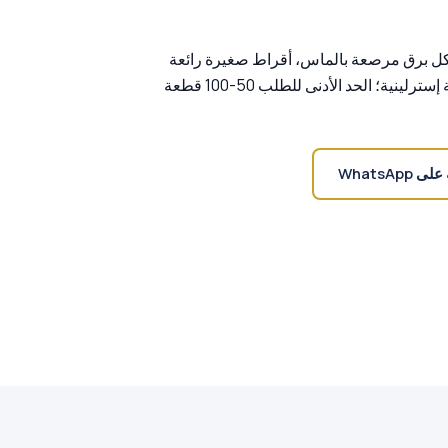
ضة الإسترلينية S925 على شكل برق مرصعة بالماس، أقراط صغيرة رائعة
قابلة للتكديس — فضة إسترلينية 925 وفضة إسترلينية؛ الحد الأدنى للطلب 50-100 قطعة
WhatsApp