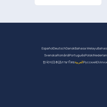
Español
Deutsch
Dansk
Bahasa Melayu
Bahas
Svenska
Română
Português
Polski
Nederla
Ελληνι
Русский
العربية
ภาษาไทย
日本語
한국어