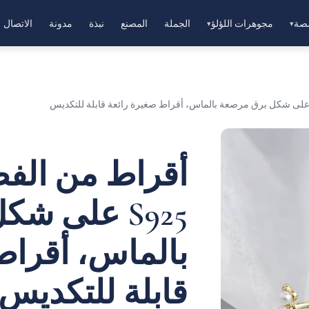
صة
مجوهرات اللؤلؤ
الجملة
المصنع
نبذة
مدونة
الاتصال
▾
▾
أقراط من الفضة
S925 على ش
بالماس، أقراط
قابلة للتكديس