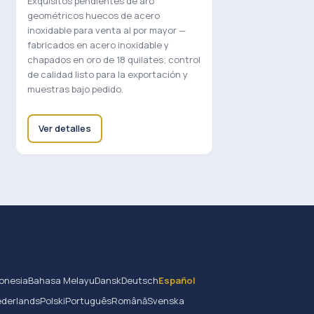
Exquisitos pendientes de aro
geométricos huecos de acero
inoxidable para venta al por mayor —
fabricados en acero inoxidable y
chapados en oro de 18 quilates; control
de calidad listo para la exportación y
muestras bajo pedido.
Ver detalles
onesia
Bahasa Melayu
Dansk
Deutsch
Español
derlands
Polski
Português
Română
Svenska