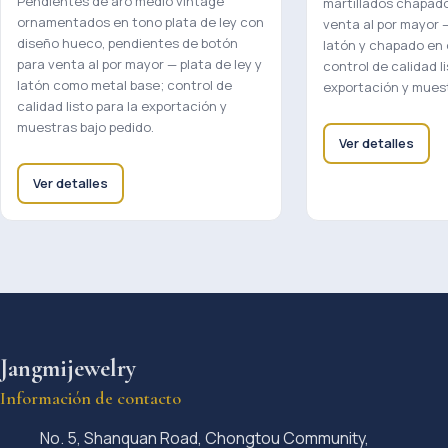
Pendientes de aro medio vintage
martillados chapado
ornamentados en tono plata de ley con
venta al por mayor 
diseño hueco, pendientes de botón
latón y chapado en o
para venta al por mayor — plata de ley y
control de calidad li
latón como metal base; control de
exportación y muest
calidad listo para la exportación y
muestras bajo pedido.
Ver detalles
Ver detalles
Jangmijewelry
Información de contacto
No. 5, Shanquan Road, Chongtou Community,