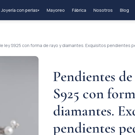
Joyería con perlas
Mayoreo
Fábrica
Nosotros
Blog
▾
de ley S925 con forma de rayo y diamantes. Exquisitos pendientes 
Pendientes de 
S925 con form
diamantes. Exq
pendientes pe