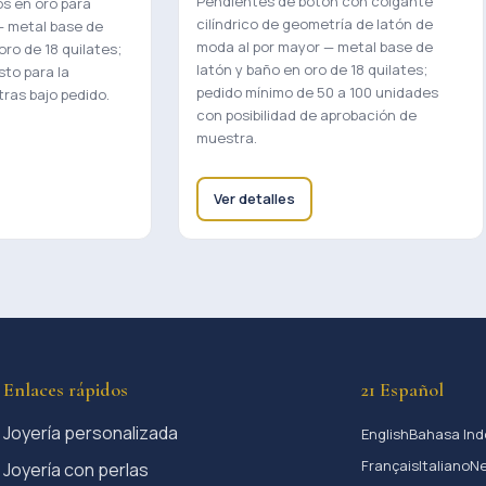
Pendientes de botón con colgante
s en oro para
cilíndrico de geometría de latón de
— metal base de
moda al por mayor — metal base de
ro de 18 quilates;
latón y baño en oro de 18 quilates;
sto para la
pedido mínimo de 50 a 100 unidades
ras bajo pedido.
con posibilidad de aprobación de
muestra.
Ver detalles
Enlaces rápidos
21 Español
Joyería personalizada
English
Bahasa Ind
Français
Italiano
Ne
Joyería con perlas