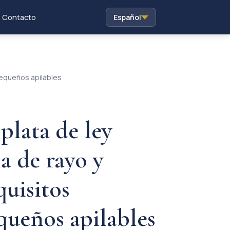
Contacto
Español
pequeños apilables
plata de ley
a de rayo y
uisitos
queños apilables