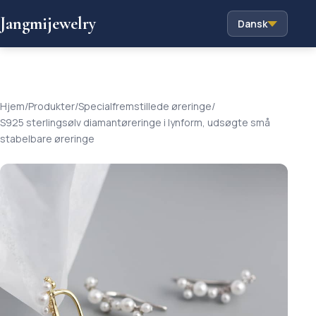
Jangmijewelry
Dansk
Hjem
/
Produkter
/
Specialfremstillede øreringe
/
S925 sterlingsølv diamantøreringe i lynform, udsøgte små
stabelbare øreringe