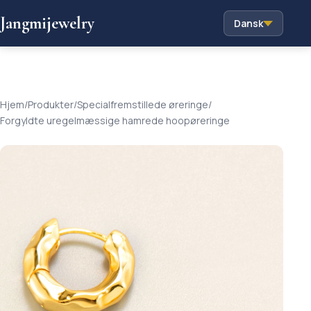
Jangmijewelry
Dansk
Hjem
/
Produkter
/
Specialfremstillede øreringe
/
Forgyldte uregelmæssige hamrede hoopøreringe