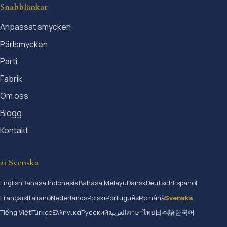
Snabblänkar
Anpassat smycken
Pärlsmycken
Parti
Fabrik
Om oss
Blogg
Kontakt
21 Svenska
English
Bahasa Indonesia
Bahasa Melayu
Dansk
Deutsch
Español
Français
Italiano
Nederlands
Polski
Português
Română
Svenska
Tiếng Việt
Türkçe
Ελληνικά
Русский
العربية
ภาษาไทย
日本語
한국어