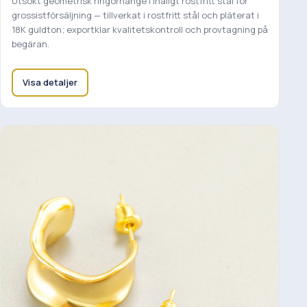
Utsökt geometrisk ringörhänge i ihåligt rostfritt stål för
grossistförsäljning — tillverkat i rostfritt stål och pläterat i
18K guldton; exportklar kvalitetskontroll och provtagning på
begäran.
Visa detaljer