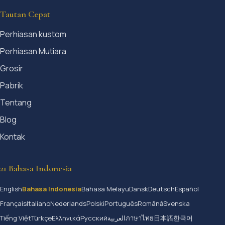
Tautan Cepat
Perhiasan kustom
Perhiasan Mutiara
Grosir
Pabrik
Tentang
Blog
Kontak
21 Bahasa Indonesia
English
Bahasa Indonesia
Bahasa Melayu
Dansk
Deutsch
Español
Français
Italiano
Nederlands
Polski
Português
Română
Svenska
Tiếng Việt
Türkçe
Ελληνικά
Русский
العربية
ภาษาไทย
日本語
한국어