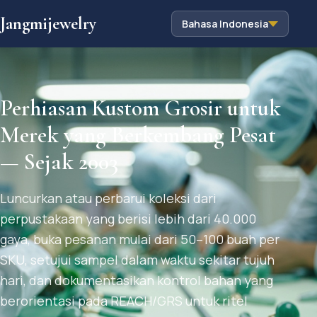
Jangmijewelry
Bahasa Indonesia
Perhiasan Kustom Grosir untuk
Merek yang Berkembang Pesat
— Sejak 2003
Luncurkan atau perbarui koleksi dari
perpustakaan yang berisi lebih dari 40.000
gaya, buka pesanan mulai dari 50–100 buah per
SKU, setujui sampel dalam waktu sekitar tujuh
hari, dan dokumentasikan kontrol bahan yang
berorientasi pada REACH/GRS untuk ritel