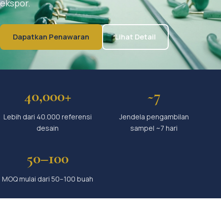
ekspor.
Dapatkan Penawaran
Lihat Detail
40,000+
~7
Lebih dari 40.000 referensi
Jendela pengambilan
desain
sampel ~7 hari
50–100
MOQ mulai dari 50–100 buah