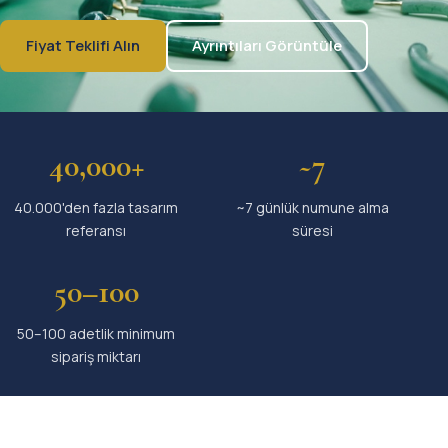
Fiyat Teklifi Alın
Ayrıntıları Görüntüle
40,000+
~7
40.000'den fazla tasarım
~7 günlük numune alma
referansı
süresi
50–100
50–100 adetlik minimum
sipariş miktarı