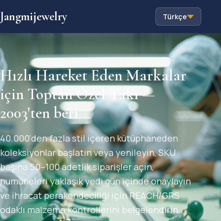
Jangmijewelry
Türkçe
Hızlı Hareket Eden Markalar
için Toptan Özel Takı —
2003'ten beri
40.000'den fazla stil içeren kütüphaneden
koleksiyonlar başlatın veya yenileyin, SKU
başına 50–100 adetlik siparişler açın,
numuneleri yaklaşık yedi gün içinde onaylayın
ve ihracat perakendeciliği için REACH/GRS
odaklı malzeme kontrollerini belgelendirin.