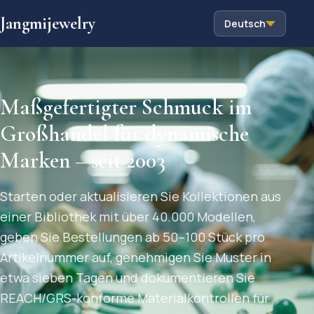
Jangmijewelry
Deutsch
Maßgefertigter Schmuck im
Großhandel für dynamische
Marken – seit 2003
Starten oder aktualisieren Sie Kollektionen aus
einer Bibliothek mit über 40.000 Modellen,
geben Sie Bestellungen ab 50–100 Stück pro
Artikelnummer auf, genehmigen Sie Muster in
etwa sieben Tagen und dokumentieren Sie
REACH/GRS-konforme Materialkontrollen für