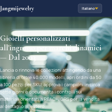
Jangmijewelry
Italiano
Gioielli personalizzati
all'ingrosso per marchi dinamici
— Dal 2003
Lancia o rinnova le collezioni attingendo da una
libreria di oltre 40.000 modelli, apri ordini da 50
a 100 pezzi per SKU, approva i campioni in circa
sette giorni e documenta i controlli sui
materiali orientati a REACH/GRS per la vendita
al dettaglio all'estero.