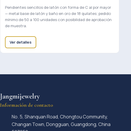
Pendientes sencillos de latón con forma de C al por mayor
— metal base de latón y baño en oro de 18 quilates; pedido
mínimo de 50 a 100 unidades con posibilidad de aprobación
de muestra.
Ver detalles
Jangmijewelry
Información de contacto
No. 5, Shanquan Road, Chongtou Community,
Changan Town, Dongguan, Guangdong, China