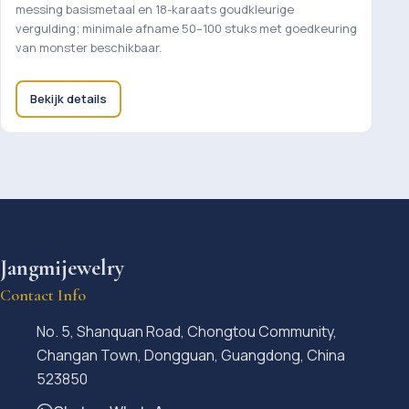
messing basismetaal en 18-karaats goudkleurige
vergulding; minimale afname 50–100 stuks met goedkeuring
van monster beschikbaar.
Bekijk details
Jangmijewelry
Contact Info
No. 5, Shanquan Road, Chongtou Community,
Changan Town, Dongguan, Guangdong, China
523850