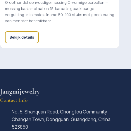
Groothandel eenvoudige messing C-vormige oorbellen —
messing basismetaal en 18-karaats goudkleurige
vergulding; minimale afname 50–100 stuks met goedkeuring
van monster beschikbaar.
Bekijk details
Jangmijewelry
Contact Info
No. 5, Shanquan Road, Chongtou Community,
Changan Town, Dongguan, Guangdong, China
523850