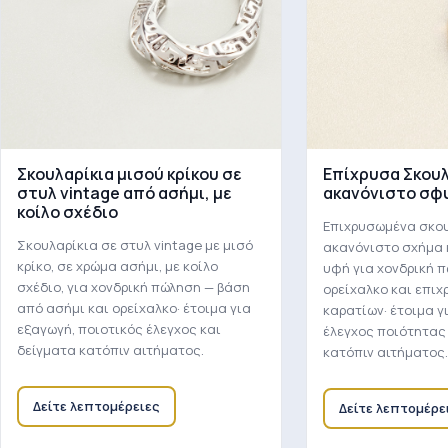
Σκουλαρίκια μισού κρίκου σε
Επίχρυσα Σκουλ
στυλ vintage από ασήμι, με
ακανόνιστο σφ
κοίλο σχέδιο
Επιχρυσωμένα σκου
Σκουλαρίκια σε στυλ vintage με μισό
ακανόνιστο σχήμα
κρίκο, σε χρώμα ασήμι, με κοίλο
υφή για χονδρική 
σχέδιο, για χονδρική πώληση — βάση
ορείχαλκο και επιχ
από ασήμι και ορείχαλκο· έτοιμα για
καρατίων· έτοιμα γ
εξαγωγή, ποιοτικός έλεγχος και
έλεγχος ποιότητας
δείγματα κατόπιν αιτήματος.
κατόπιν αιτήματος.
Δείτε λεπτομέρειες
Δείτε λεπτομέρε