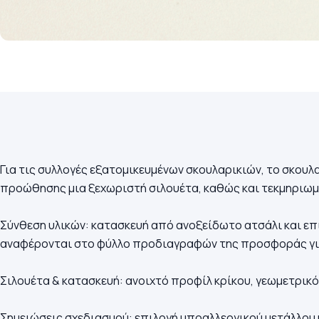
Για τις συλλογές εξατομικευμένων σκουλαρικιών, το σκουλα
προώθησης μια ξεχωριστή σιλουέτα, καθώς και τεκμηριωμ
Σύνθεση υλικών: κατασκευή από ανοξείδωτο ατσάλι και επι
αναφέρονται στο φύλλο προδιαγραφών της προσφοράς για
Σιλουέτα & κατασκευή: ανοιχτό προφίλ κρίκου, γεωμετρικό
Σημειώσεις σχεδιασμού: επιλογή υποαλλεργικού μετάλλου