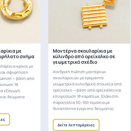
αρίκια με
Μοντέρνα σκουλαρίκια με
υρήλατο σχήμα
κύλινδρο από ορείχαλκο σε
γεωμετρικό σχέδιο
λαρίκια-κρίκοι με
Χονδρική πώληση μοντέρνων
 και σφυρήλατη
σκουλαρικιών με κρεμαστά
πώληση — βάση από
γεωμετρικά κυλινδρικά στοιχεία από
ρύσωση 18
ορείχαλκο — βάση από ορείχαλκο και
ια εξαγωγή,
επιχρύσωση 18 καρατίων. Ελάχιστη
 και δείγματα
παραγγελία 50–100 τεμάχια με
δυνατότητα έγκρισης δείγματος.
ιες
Δείτε λεπτομέρειες