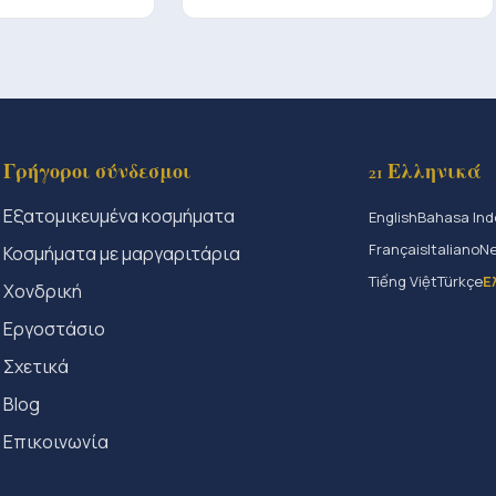
Γρήγοροι σύνδεσμοι
21 Ελληνικά
Εξατομικευμένα κοσμήματα
English
Bahasa Ind
Français
Italiano
Ne
Κοσμήματα με μαργαριτάρια
Tiếng Việt
Türkçe
Ε
Χονδρική
Εργοστάσιο
Σχετικά
Blog
Επικοινωνία