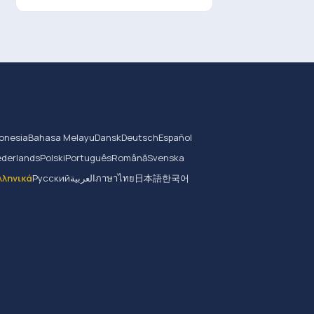
onesia
Bahasa Melayu
Dansk
Deutsch
Español
derlands
Polski
Português
Română
Svenska
λληνικά
Русский
العربية
ภาษาไทย
日本語
한국어