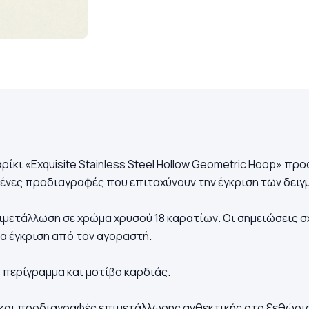
ρίκι «Exquisite Stainless Steel Hollow Geometric Hoop» π
ένες προδιαγραφές που επιταχύνουν την έγκριση των δειγ
μετάλλωση σε χρώμα χρυσού 18 καρατίων. Οι σημειώσεις σχ
 έγκριση από τον αγοραστή.
 περίγραμμα και μοτίβο καρδιάς.
 και προδιαγραφές επιμετάλλωσης ανθεκτικής στο ξεθώρι