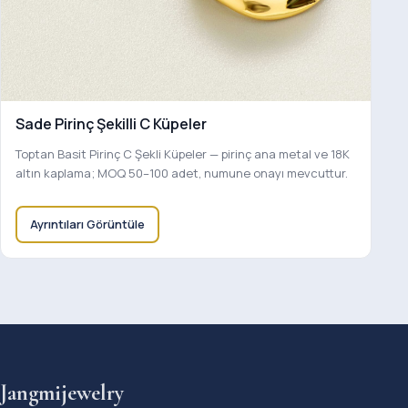
Sade Pirinç Şekilli C Küpeler
Toptan Basit Pirinç C Şekli Küpeler — pirinç ana metal ve 18K
altın kaplama; MOQ 50–100 adet, numune onayı mevcuttur.
Ayrıntıları Görüntüle
Jangmijewelry