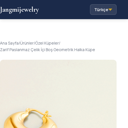
Jangmijewelry
Türkçe
Ana Sayfa
/
Ürünler
/
Özel Küpeler
/
Zarif Paslanmaz Çelik İçi Boş Geometrik Halka Küpe