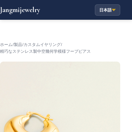
Jangmijewelry
日本語
ホーム
/
製品
/
カスタムイヤリング
/
精巧なステンレス製中空幾何学模様フープピアス