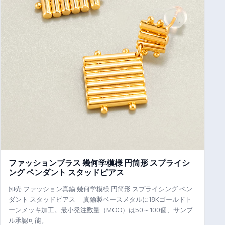
ファッションブラス 幾何学模様 円筒形 スプライシ
ング ペンダント スタッドピアス
卸売 ファッション真鍮 幾何学模様 円筒形 スプライシング ペン
ダント スタッドピアス — 真鍮製ベースメタルに18Kゴールドト
ーンメッキ加工。最小発注数量（MOQ）は50～100個、サンプ
ル承認可能。