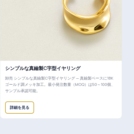
シンプルな真鍮製C字型イヤリング
卸売 シンプルな真鍮製C字型イヤリング — 真鍮製ベースに18K
ゴールド調メッキ加工。最小発注数量（MOQ）は50～100個、
サンプル承認可能。
詳細を見る