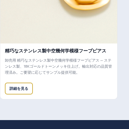
精巧なステンレス製中空幾何学模様フープピアス
卸売用 精巧なステンレス製中空幾何学模様フープピアス — ステ
ンレス製、18Kゴールドトーンメッキ仕上げ。輸出対応の品質管
理済み。ご要望に応じてサンプル提供可能。
詳細を見る