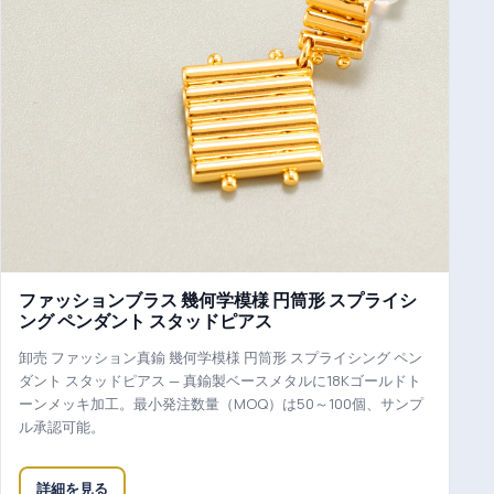
ファッションブラス 幾何学模様 円筒形 スプライシ
ング ペンダント スタッドピアス
卸売 ファッション真鍮 幾何学模様 円筒形 スプライシング ペン
ダント スタッドピアス — 真鍮製ベースメタルに18Kゴールドト
ーンメッキ加工。最小発注数量（MOQ）は50～100個、サンプ
ル承認可能。
詳細を見る