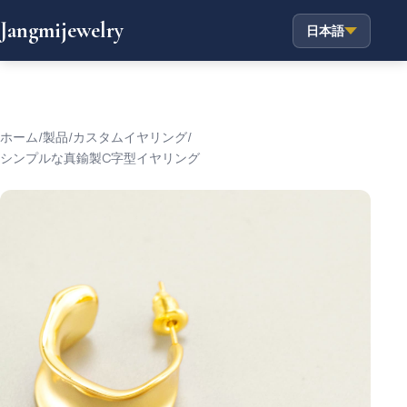
Jangmijewelry
日本語
ホーム
/
製品
/
カスタムイヤリング
/
シンプルな真鍮製C字型イヤリング