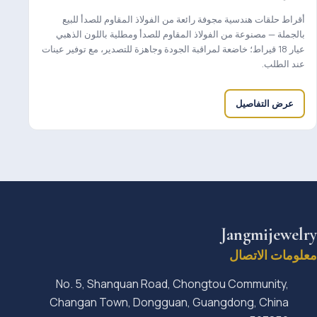
أقراط حلقات هندسية مجوفة رائعة من الفولاذ المقاوم للصدأ للبيع
بالجملة — مصنوعة من الفولاذ المقاوم للصدأ ومطلية باللون الذهبي
عيار 18 قيراط؛ خاضعة لمراقبة الجودة وجاهزة للتصدير، مع توفير عينات
عند الطلب.
عرض التفاصيل
Jangmijewelry
معلومات الاتصال
No. 5, Shanquan Road, Chongtou Community,
Changan Town, Dongguan, Guangdong, China