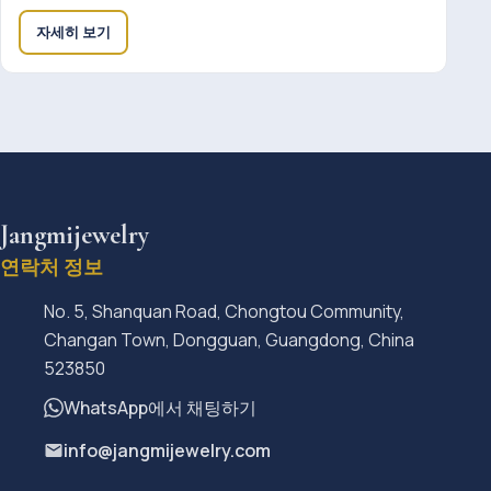
자세히 보기
Jangmijewelry
연락처 정보
No. 5, Shanquan Road, Chongtou Community,
Changan Town, Dongguan, Guangdong, China
523850
WhatsApp에서 채팅하기
info@jangmijewelry.com