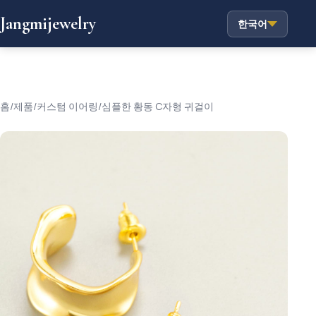
Jangmijewelry
한국어
홈
/
제품
/
커스텀 이어링
/
심플한 황동 C자형 귀걸이