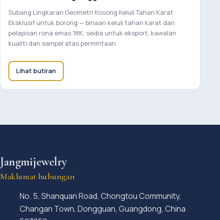
Subang Lingkaran Geometri Kosong Keluli Tahan Karat
Eksklusif untuk borong — binaan keluli tahan karat dan
pelapisan rona emas 18K; sedia untuk eksport, kawalan
kualiti dan sampel atas permintaan.
Lihat butiran
Jangmijewelry
Maklumat hubungan
No. 5, Shanquan Road, Chongtou Community,
Changan Town, Dongguan, Guangdong, China