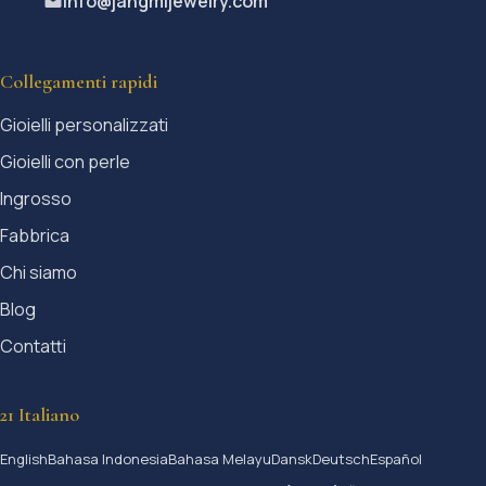
info@jangmijewelry.com
Collegamenti rapidi
Gioielli personalizzati
Gioielli con perle
Ingrosso
Fabbrica
Chi siamo
Blog
Contatti
21 Italiano
English
Bahasa Indonesia
Bahasa Melayu
Dansk
Deutsch
Español