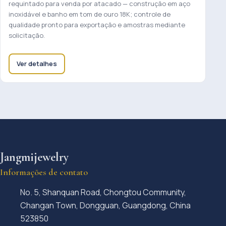
requintado para venda por atacado — construção em aço
inoxidável e banho em tom de ouro 18K; controle de
qualidade pronto para exportação e amostras mediante
solicitação.
Ver detalhes
Jangmijewelry
Informações de contato
No. 5, Shanquan Road, Chongtou Community,
Changan Town, Dongguan, Guangdong, China
523850