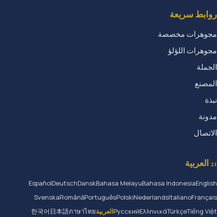
روابط سريعة
مجوهرات مخصصة
مجوهرات اللؤلؤ
الجملة
المصنع
نبذة
مدونة
الاتصال
21 العربية
Español
Deutsch
Dansk
Bahasa Melayu
Bahasa Indonesia
English
Svenska
Română
Português
Polski
Nederlands
Italiano
Français
Tiếng Việt
Türkçe
Ελληνικά
Русский
العربية
ภาษาไทย
日本語
한국어