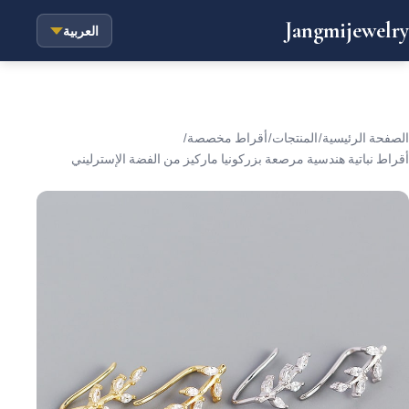
Jangmijewelry
العربية
الصفحة الرئيسية
/
المنتجات
/
أقراط مخصصة
/
أقراط نباتية هندسية مرصعة بزركونيا ماركيز من الفضة الإسترليني