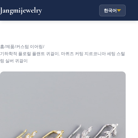
Jangmijewelry
한국어
홈
/
제품
/
커스텀 이어링
/
기하학적 플로럴 플랜트 귀걸이, 마퀴즈 커팅 지르코니아 세팅 스털
링 실버 귀걸이