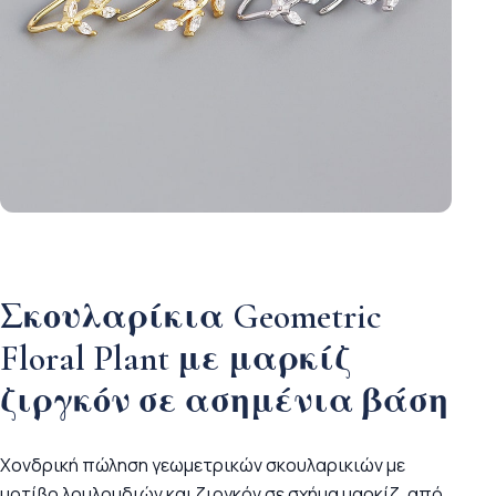
Σκουλαρίκια Geometric
Floral Plant με μαρκίζ
ζιργκόν σε ασημένια βάση
Χονδρική πώληση γεωμετρικών σκουλαρικιών με
μοτίβο λουλουδιών και ζιργκόν σε σχήμα μαρκίζ, από