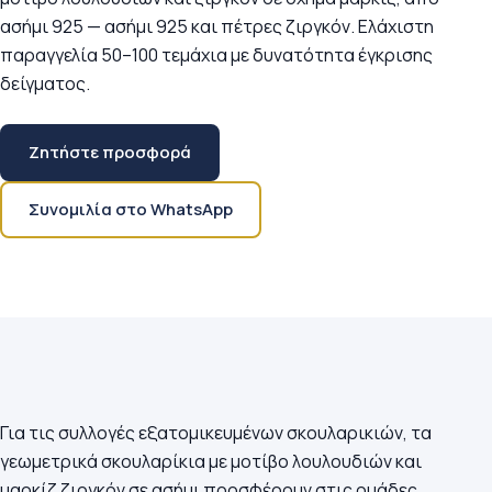
ασήμι 925 — ασήμι 925 και πέτρες ζιργκόν. Ελάχιστη
παραγγελία 50–100 τεμάχια με δυνατότητα έγκρισης
δείγματος.
Ζητήστε προσφορά
Συνομιλία στο WhatsApp
Για τις συλλογές εξατομικευμένων σκουλαρικιών, τα
γεωμετρικά σκουλαρίκια με μοτίβο λουλουδιών και
μαρκίζ ζιργκόν σε ασήμι προσφέρουν στις ομάδες