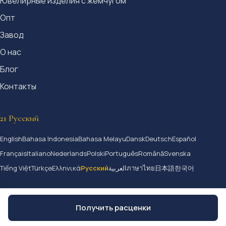
Ювелирные изделия с жемчугом
Опт
Завод
О нас
Блог
Контакты
21 Русский
English
Bahasa Indonesia
Bahasa Melayu
Dansk
Deutsch
Español
Français
Italiano
Nederlands
Polski
Português
Română
Svenska
Tiếng Việt
Türkçe
Ελληνικά
Русский
العربية
ภาษาไทย
日本語
한국어
Получить расценки
© 2026 Jangmijewelry