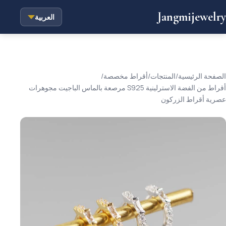
Jangmijewelry
العربية
الصفحة الرئيسية
/
المنتجات
/
أقراط مخصصة
/
أقراط من الفضة الاسترلينية S925 مرصعة بالماس الباجيت مجوهرات
عصرية أقراط الزركون