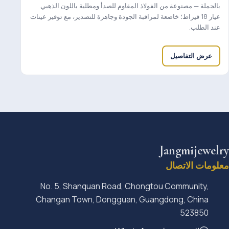
بالجملة — مصنوعة من الفولاذ المقاوم للصدأ ومطلية باللون الذهبي
عيار 18 قيراط؛ خاضعة لمراقبة الجودة وجاهزة للتصدير، مع توفير عينات
عند الطلب.
عرض التفاصيل
Jangmijewelry
معلومات الاتصال
No. 5, Shanquan Road, Chongtou Community,
Changan Town, Dongguan, Guangdong, China
523850