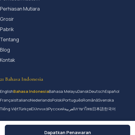
Perhiasan Mutiara
Grosir
Pabrik
Tentang
Blog
Kontak
21 Bahasa Indonesia
English
Bahasa Indonesia
Bahasa Melayu
Dansk
Deutsch
Español
Français
Italiano
Nederlands
Polski
Português
Română
Svenska
Tiếng Việt
Türkçe
Ελληνικά
Русский
العربية
ภาษาไทย
日本語
한국어
Dapatkan Penawaran
© 2026 Jangmijewelry