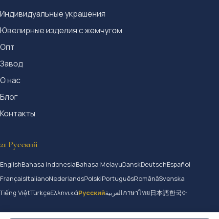
Индивидуальные украшения
Ювелирные изделия с жемчугом
Опт
Завод
О нас
Блог
Контакты
21 Русский
English
Bahasa Indonesia
Bahasa Melayu
Dansk
Deutsch
Español
Français
Italiano
Nederlands
Polski
Português
Română
Svenska
Tiếng Việt
Türkçe
Ελληνικά
Русский
العربية
ภาษาไทย
日本語
한국어