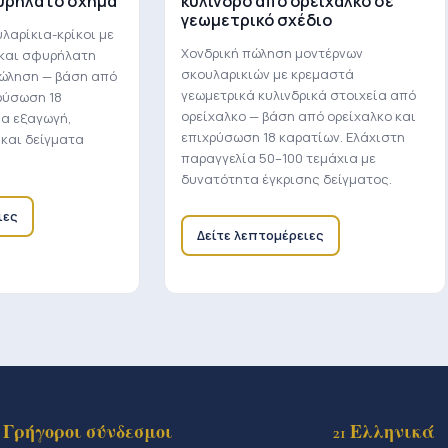
υρήλατο σχήμα
κύλινδρο από ορείχαλκο σε
γεωμετρικό σχέδιο
λαρίκια-κρίκοι με
Χονδρική πώληση μοντέρνων
 και σφυρήλατη
σκουλαρικιών με κρεμαστά
πώληση — βάση από
γεωμετρικά κυλινδρικά στοιχεία από
ρύσωση 18
ορείχαλκο — βάση από ορείχαλκο και
ια εξαγωγή,
επιχρύσωση 18 καρατίων. Ελάχιστη
 και δείγματα
παραγγελία 50–100 τεμάχια με
δυνατότητα έγκρισης δείγματος.
ιες
Δείτε λεπτομέρειες
Γρήγοροι σύνδεσμοι
21 Ελληνικά