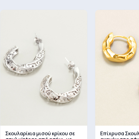
Σκουλαρίκια μισού κρίκου σε
Επίχρυσα Σκουλ