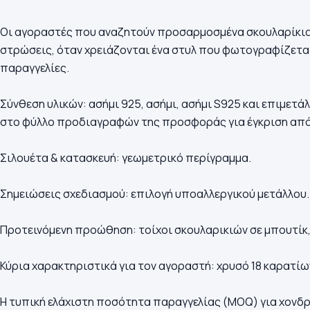
Οι αγοραστές που αναζητούν προσαρμοσμένα σκουλαρίκια 
στρώσεις, όταν χρειάζονται ένα στυλ που φωτογραφίζεται
παραγγελίες.
Σύνθεση υλικών: ασήμι 925, ασήμι, ασήμι S925 και επιμετά
στο φύλλο προδιαγραφών της προσφοράς για έγκριση από
Σιλουέτα & κατασκευή: γεωμετρικό περίγραμμα.
Σημειώσεις σχεδιασμού: επιλογή υποαλλεργικού μετάλλου.
Προτεινόμενη προώθηση: τοίχοι σκουλαρικιών σε μπουτίκ,
Κύρια χαρακτηριστικά για τον αγοραστή: χρυσό 18 καρατίων
Η τυπική ελάχιστη ποσότητα παραγγελίας (MOQ) για χονδρ