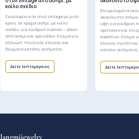
στυλ vintage από ασήμι, με
ακανόνιστο σφ
κοίλο σχέδιο
Επιχρυσωμένα σκου
Σκουλαρίκια σε στυλ vintage με μισό
ακανόνιστο σχήμα
κρίκο, σε χρώμα ασήμι, με κοίλο
υφή για χονδρική 
σχέδιο, για χονδρική πώληση — βάση
ορείχαλκο και επιχ
από ασήμι και ορείχαλκο· έτοιμα για
καρατίων· έτοιμα γ
εξαγωγή, ποιοτικός έλεγχος και
έλεγχος ποιότητας
δείγματα κατόπιν αιτήματος.
κατόπιν αιτήματος.
Δείτε λεπτομέρειες
Δείτε λεπτομέρε
Jangmijewelry