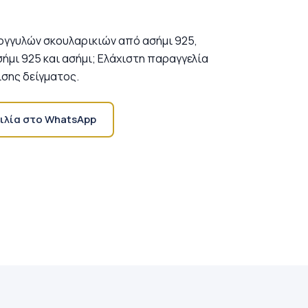
γγυλών σκουλαρικιών από ασήμι 925,
ήμι 925 και ασήμι; Ελάχιστη παραγγελία
ισης δείγματος.
ιλία στο WhatsApp