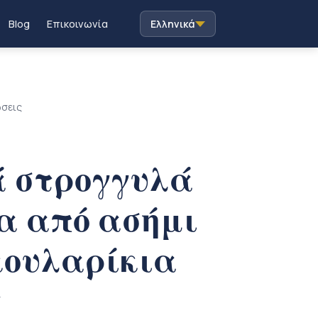
Blog
Επικοινωνία
Ελληνικά
ώσεις
ά στρογγυλά
α από ασήμι
σκουλαρίκια
ς