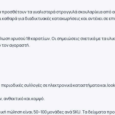
προσθέτουν τα γυαλιστερά στρογγυλά σκουλαρίκια από ασ
 καθαρά για διαδικτυακές καταχωρήσεις και αντέχει σε ε
λλωση χρυσού 18 καρατίων. Οι σημειώσεις σχετικά με τα υλ
 τον αγοραστή.
 περιοδικές συλλογές σε ηλεκτρονικά καταστήματα και loo
, ανθεκτικό και κομψό.
ική πώληση είναι 50–100 μονάδες ανά SKU. Τα δείγματα π