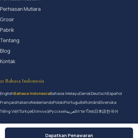
Perhiasan Mutiara
Grosir
Pabrik
Tentang
Blog
Kontak
21 Bahasa Indonesia
English
Bahasa Indonesia
Bahasa Melayu
Dansk
Deutsch
Español
Français
Italiano
Nederlands
Polski
Português
Română
Svenska
Tiếng Việt
Türkçe
Ελληνικά
Русский
العربية
ภาษาไทย
日本語
한국어
Dapatkan Penawaran
© 2026 Jangmijewelry