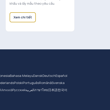
khẩu và lấy mẫu theo yêu cầu.
Xem chi tiết
onesia
Bahasa Melayu
Dansk
Deutsch
Español
derlands
Polski
Português
Română
Svenska
Ελληνικά
Русский
العربية
ภาษาไทย
日本語
한국어