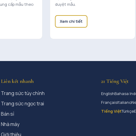
cung cấp mẫu theo
duyệt mẫu.
Xem chi tiết
Liên kết nhanh
21 Tiếng Việt
Trang sức tùy chỉnh
English
Bahasa Ind
Français
Italiano
Ne
Trang sức ngọc trai
Tiếng Việt
Türkçe
Bán sỉ
Nhà máy
Giới thiệu