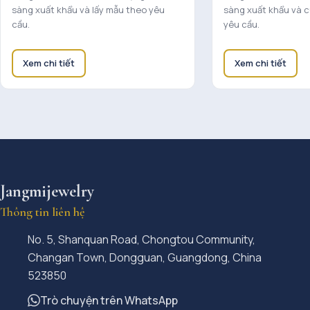
sàng xuất khẩu và lấy mẫu theo yêu
sàng xuất khẩu và 
cầu.
yêu cầu.
Xem chi tiết
Xem chi tiết
Jangmijewelry
Thông tin liên hệ
No. 5, Shanquan Road, Chongtou Community,
Changan Town, Dongguan, Guangdong, China
523850
Trò chuyện trên WhatsApp