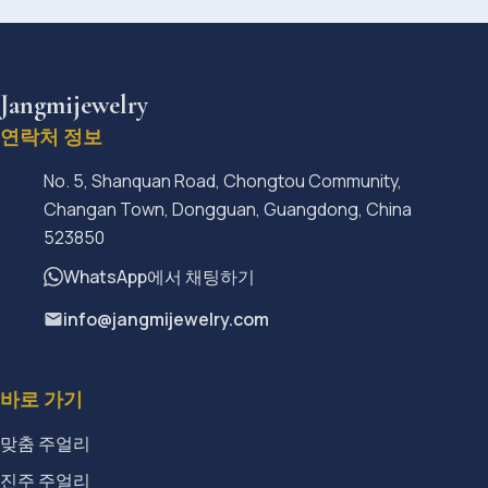
Jangmijewelry
연락처 정보
No. 5, Shanquan Road, Chongtou Community,
Changan Town, Dongguan, Guangdong, China
523850
WhatsApp에서 채팅하기
info@jangmijewelry.com
바로 가기
맞춤 주얼리
진주 주얼리