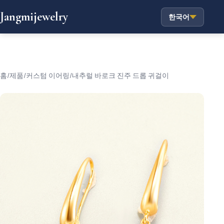
Jangmijewelry
한국어
홈
/
제품
/
커스텀 이어링
/
내추럴 바로크 진주 드롭 귀걸이