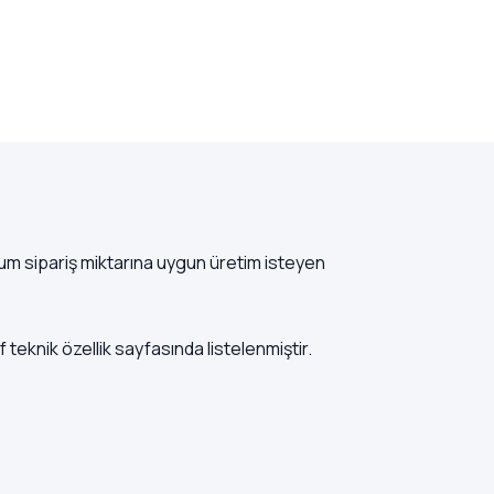
mum sipariş miktarına uygun üretim isteyen
f teknik özellik sayfasında listelenmiştir.