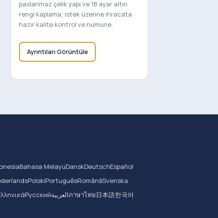
paslanmaz çelik yapı ve 18 ayar altın
rengi kaplama; istek üzerine ihracata
hazır kalite kontrol ve numune.
Ayrıntıları Görüntüle
onesia
Bahasa Melayu
Dansk
Deutsch
Español
derlands
Polski
Português
Română
Svenska
Ελληνικά
Русский
العربية
ภาษาไทย
日本語
한국어