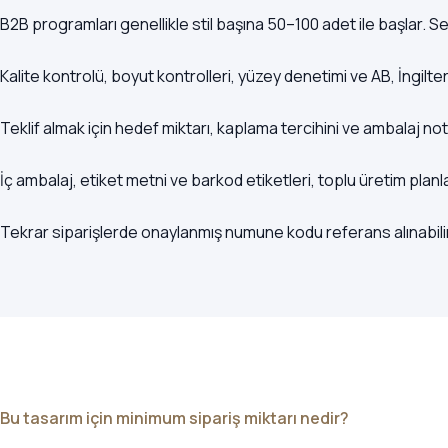
B2B programları genellikle stil başına 50–100 adet ile başlar. 
Kalite kontrolü, boyut kontrolleri, yüzey denetimi ve AB, İngi
Teklif almak için hedef miktarı, kaplama tercihini ve ambalaj not
İç ambalaj, etiket metni ve barkod etiketleri, toplu üretim pla
Tekrar siparişlerde onaylanmış numune kodu referans alınabilir,
Bu tasarım için minimum sipariş miktarı nedir?