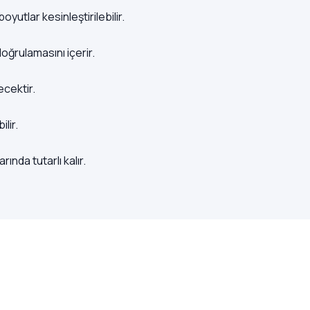
utlar kesinleştirilebilir.
oğrulamasını içerir.
ecektir.
lir.
nda tutarlı kalır.