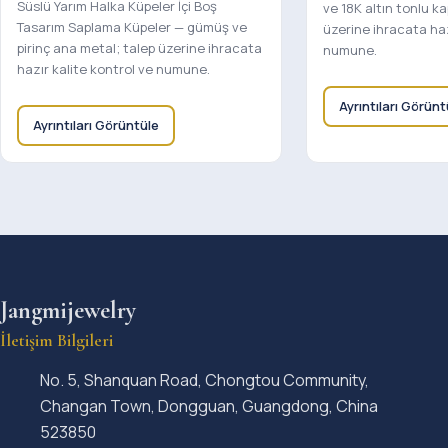
Süslü Yarım Halka Küpeler İçi Boş
ve 18K altın tonlu k
Tasarım Saplama Küpeler — gümüş ve
üzerine ihracata haz
pirinç ana metal; talep üzerine ihracata
numune.
hazır kalite kontrol ve numune.
Ayrıntıları Görünt
Ayrıntıları Görüntüle
Jangmijewelry
İletişim Bilgileri
No. 5, Shanquan Road, Chongtou Community,
Changan Town, Dongguan, Guangdong, China
523850