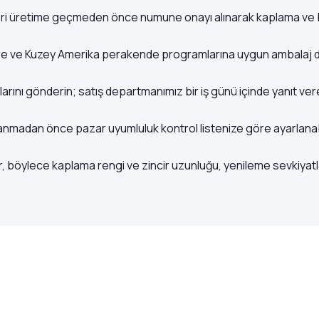
Seri üretime geçmeden önce numune onayı alınarak kaplama ve boy
ltere ve Kuzey Amerika perakende programlarına uygun ambalaj d
larını gönderin; satış departmanımız bir iş günü içinde yanıt ver
nlanmadan önce pazar uyumluluk kontrol listenize göre ayarlanabi
 böylece kaplama rengi ve zincir uzunluğu, yenileme sevkiyatları