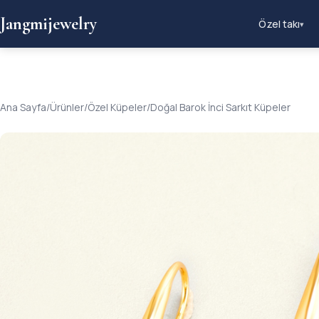
Jangmijewelry
Özel takı
▾
Ana Sayfa
/
Ürünler
/
Özel Küpeler
/
Doğal Barok İnci Sarkıt Küpeler