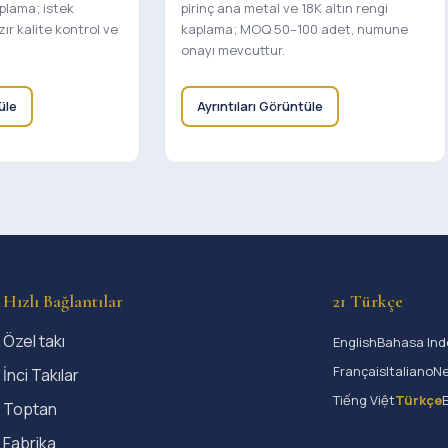
aplama; istek
pirinç ana metal ve 18K altın rengi
ır kalite kontrol ve
kaplama; MOQ 50–100 adet, numune
onayı mevcuttur.
üle
Ayrıntıları Görüntüle
Hızlı Bağlantılar
21 Türkçe
Özel takı
English
Bahasa Ind
Français
Italiano
Ne
İnci Takılar
Tiếng Việt
Türkçe
Toptan
Fabrika