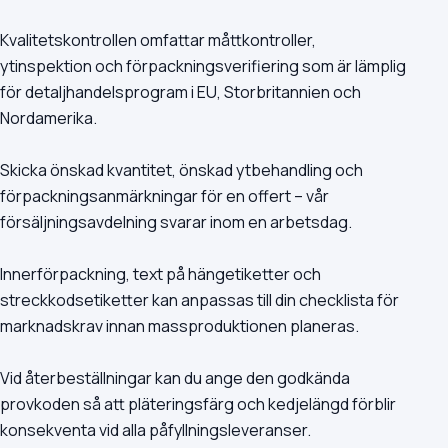
Kvalitetskontrollen omfattar måttkontroller,
ytinspektion och förpackningsverifiering som är lämplig
för detaljhandelsprogram i EU, Storbritannien och
Nordamerika.
Skicka önskad kvantitet, önskad ytbehandling och
förpackningsanmärkningar för en offert – vår
försäljningsavdelning svarar inom en arbetsdag.
Innerförpackning, text på hängetiketter och
streckkodsetiketter kan anpassas till din checklista för
marknadskrav innan massproduktionen planeras.
Vid återbeställningar kan du ange den godkända
provkoden så att pläteringsfärg och kedjelängd förblir
konsekventa vid alla påfyllningsleveranser.