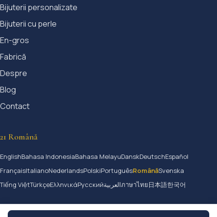
Bijuterii personalizate
Bijuterii cu perle
En-gros
Fabrică
Despre
Blog
Contact
21 Română
English
Bahasa Indonesia
Bahasa Melayu
Dansk
Deutsch
Español
Français
Italiano
Nederlands
Polski
Português
Română
Svenska
Tiếng Việt
Türkçe
Ελληνικά
Русский
العربية
ภาษาไทย
日本語
한국어