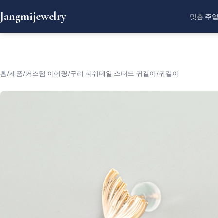
Jangmijewelry
맞춤 주
홈
/
제품
/
커스텀 이어링
/
구리 피쉬테일 스터드 귀걸이/귀걸이