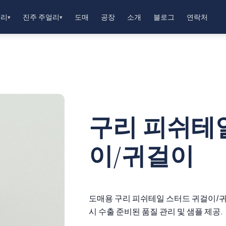
얼리
진주 주얼리
도매
공장
소개
블로그
연락처
▾
▾
구리 피쉬테
이/귀걸이
도매용 구리 피쉬테일 스터드 귀걸이/귀걸이
시 수출 준비된 품질 관리 및 샘플 제공.