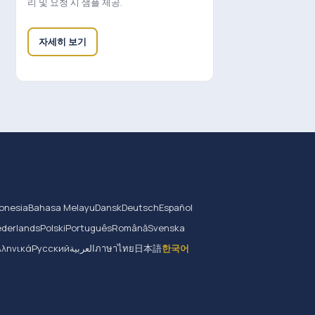
리 및 요청 시 샘플 제공.
자세히 보기
onesia
Bahasa Melayu
Dansk
Deutsch
Español
derlands
Polski
Português
Română
Svenska
λληνικά
Русский
العربية
ภาษาไทย
日本語
한국어