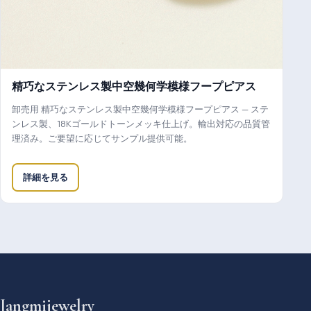
精巧なステンレス製中空幾何学模様フープピアス
卸売用 精巧なステンレス製中空幾何学模様フープピアス — ステ
ンレス製、18Kゴールドトーンメッキ仕上げ。輸出対応の品質管
理済み。ご要望に応じてサンプル提供可能。
詳細を見る
Jangmijewelry