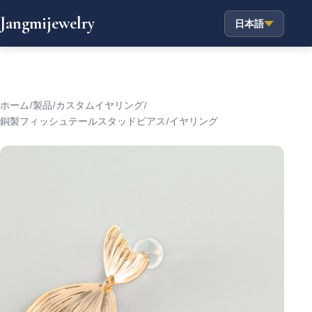
Jangmijewelry
日本語
ホーム
/
製品
/
カスタムイヤリング
/
銅製フィッシュテールスタッドピアス/イヤリング