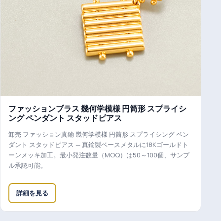
ファッションブラス 幾何学模様 円筒形 スプライシ
ング ペンダント スタッドピアス
卸売 ファッション真鍮 幾何学模様 円筒形 スプライシング ペン
ダント スタッドピアス — 真鍮製ベースメタルに18Kゴールドト
ーンメッキ加工。最小発注数量（MOQ）は50～100個、サンプ
ル承認可能。
詳細を見る