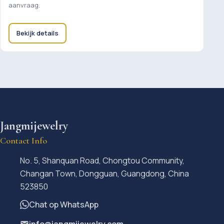
aanvraag.
Bekijk details
Jangmijewelry
Contact Info
No. 5, Shanquan Road, Chongtou Community,
Changan Town, Dongguan, Guangdong, China
523850
Chat op WhatsApp
info@jangmijewelry.com