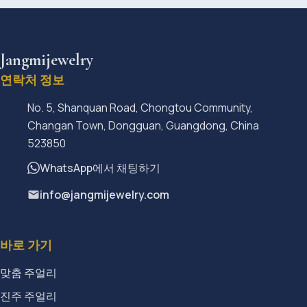
Jangmijewelry
연락처 정보
No. 5, Shanquan Road, Chongtou Community,
Changan Town, Dongguan, Guangdong, China
523850
WhatsApp에서 채팅하기
info@jangmijewelry.com
바로 가기
맞춤 주얼리
진주 주얼리