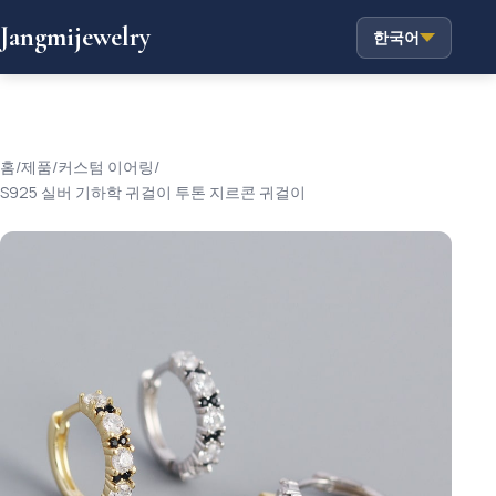
Jangmijewelry
한국어
홈
/
제품
/
커스텀 이어링
/
S925 실버 기하학 귀걸이 투톤 지르콘 귀걸이