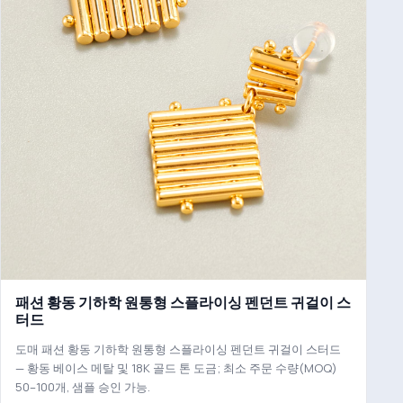
패션 황동 기하학 원통형 스플라이싱 펜던트 귀걸이 스
터드
도매 패션 황동 기하학 원통형 스플라이싱 펜던트 귀걸이 스터드
— 황동 베이스 메탈 및 18K 골드 톤 도금; 최소 주문 수량(MOQ)
50–100개, 샘플 승인 가능.