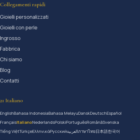
Collegamenti rapidi
Gioielli personalizzati
Gioielli con perle
Ingrosso
Fabbrica
Chi siamo
Blog
Contatti
21 Italiano
English
Bahasa Indonesia
Bahasa Melayu
Dansk
Deutsch
Español
Français
Italiano
Nederlands
Polski
Português
Română
Svenska
Tiếng Việt
Türkçe
Ελληνικά
Русский
العربية
ภาษาไทย
日本語
한국어