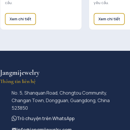
cầu.
yêu cầu.
Xem chi tiết
Xem chi tiết
Jangmijewelry
Thông tin liên hệ
No. 5, Shanquan Road, Chongtou Community,
Changan Town, Dongguan, Guangdong, China
523850
Trò chuyện trên WhatsApp
info@jangmijewelry.com