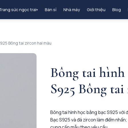
Trang sức ngọc trai
Bán sỉ
Nhà máy
Giới thiệu
Blog
▾
925 Bông tai zircon hai màu
Bông tai hình
S925 Bông tai
Bông tai hình học bằng bạc S925 với 
Bạc S925 và đá zircon làm điểm nhấn; 
cung cấp mẫu theo yêu cầu.