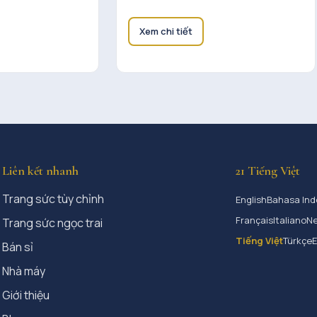
Xem chi tiết
Liên kết nhanh
21 Tiếng Việt
Trang sức tùy chỉnh
English
Bahasa Ind
Français
Italiano
Ne
Trang sức ngọc trai
Tiếng Việt
Türkçe
Bán sỉ
Nhà máy
Giới thiệu