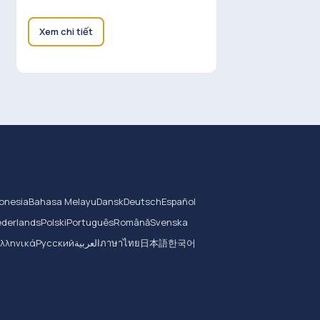
Xem chi tiết
onesia
Bahasa Melayu
Dansk
Deutsch
Español
derlands
Polski
Português
Română
Svenska
Ελληνικά
Русский
العربية
ภาษาไทย
日本語
한국어