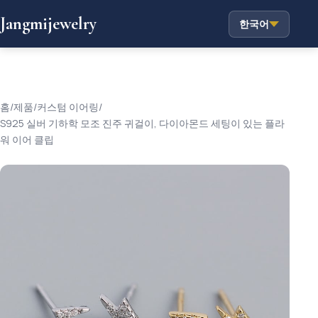
Jangmijewelry
한국어
홈
/
제품
/
커스텀 이어링
/
S925 실버 기하학 모조 진주 귀걸이, 다이아몬드 세팅이 있는 플라
워 이어 클립