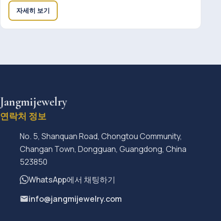
자세히 보기
Jangmijewelry
연락처 정보
No. 5, Shanquan Road, Chongtou Community,
Changan Town, Dongguan, Guangdong, China
523850
WhatsApp에서 채팅하기
info@jangmijewelry.com