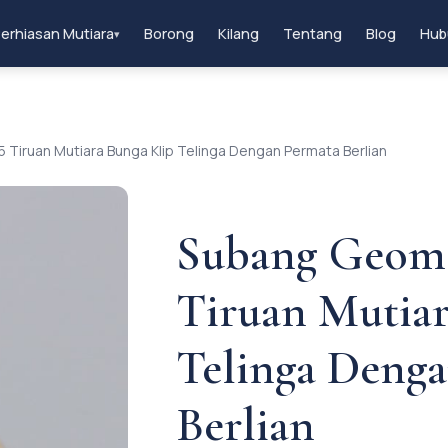
erhiasan Mutiara
Borong
Kilang
Tentang
Blog
Hub
▾
Tiruan Mutiara Bunga Klip Telinga Dengan Permata Berlian
Subang Geome
Tiruan Mutiar
Telinga Deng
Berlian