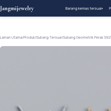
Jangmijewelry
Barang kemas tersuai
P
▾
Laman Utama
/
Produk
/
Subang Tersuai
/
Subang Geometrik Perak S925 