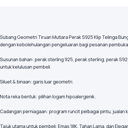
Subang Geometri Tiruan Mutiara Perak S925 Klip Telinga B
dengan kebolehulangan pengeluaran bagi pesanan pembuka
Susunan bahan: perak sterling 925, perak sterling, perak S92
untuk kelulusan pembeli.
Siluet & binaan: garis luar geometri.
Nota reka bentuk: pilihan logam hipoalergenik.
Cadangan perniagaan: program runcit pelbagai pintu, jualan kil
Tajuk utama untuk pembeli: Emas 18K, Tahan Lama, dan Elega