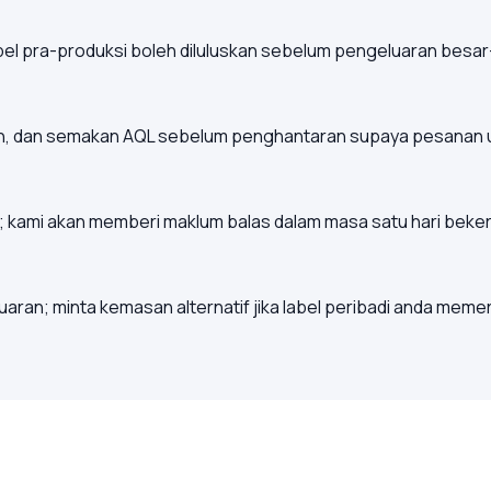
mpel pra-produksi boleh diluluskan sebelum pengeluaran bes
, dan semakan AQL sebelum penghantaran supaya pesanan u
an; kami akan memberi maklum balas dalam masa satu hari bek
ran; minta kemasan alternatif jika label peribadi anda meme