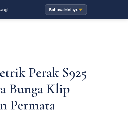
ungi
Bahasa Melayu
trik Perak S925
a Bunga Klip
an Permata