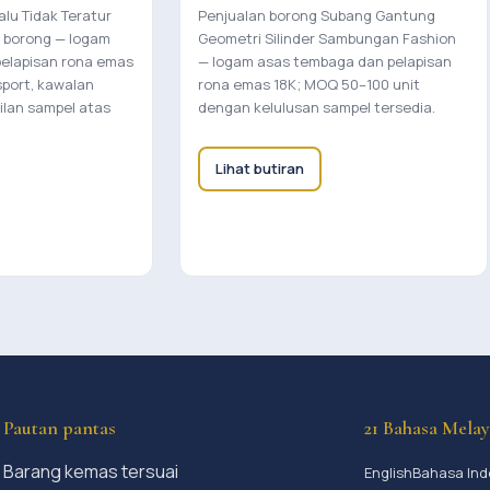
lu Tidak Teratur
Penjualan borong Subang Gantung
k borong — logam
Geometri Silinder Sambungan Fashion
elapisan rona emas
— logam asas tembaga dan pelapisan
sport, kawalan
rona emas 18K; MOQ 50–100 unit
ilan sampel atas
dengan kelulusan sampel tersedia.
Lihat butiran
Pautan pantas
21 Bahasa Mela
Barang kemas tersuai
English
Bahasa Ind