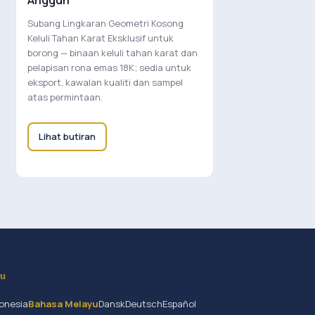
Anggun
Subang Lingkaran Geometri Kosong
Keluli Tahan Karat Eksklusif untuk
borong — binaan keluli tahan karat dan
pelapisan rona emas 18K; sedia untuk
eksport, kawalan kualiti dan sampel
atas permintaan.
Lihat butiran
yu
onesia
Bahasa Melayu
Dansk
Deutsch
Español