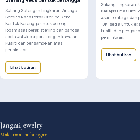
Sterling Reka Bentuk Berongga
Subang Lingkaran Pa
Subang Setengah Lingkaran Vintage
Berlapis Emas untu
Berhias Nada Perak Sterling Reka
asas tembaga dan p
Bentuk Berongga untuk borong —
18K; sedia untuk ek
logam asas perak sterling dan gangsa;
kualiti dan pengamb
sedia untuk eksport dengan kawalan
permintaan.
kualiti dan pensampelan atas
permintaan.
Lihat butiran
Lihat butiran
Jangmijewelry
Maklumat hubungan