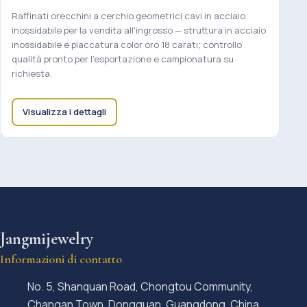
Raffinati orecchini a cerchio geometrici cavi in acciaio
inossidabile per la vendita all'ingrosso — struttura in acciaio
inossidabile e placcatura color oro 18 carati; controllo
qualità pronto per l'esportazione e campionatura su
richiesta.
Visualizza i dettagli
Jangmijewelry
Informazioni di contatto
No. 5, Shanquan Road, Chongtou Community,
Changan Town, Dongguan, Guangdong, China