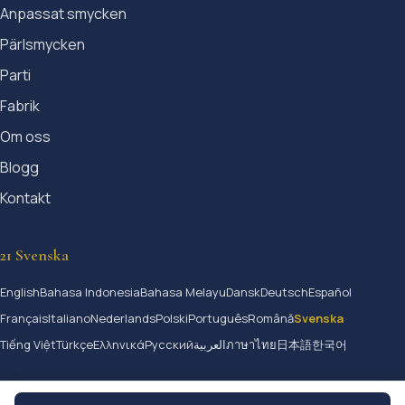
Anpassat smycken
Pärlsmycken
Parti
Fabrik
Om oss
Blogg
Kontakt
21 Svenska
English
Bahasa Indonesia
Bahasa Melayu
Dansk
Deutsch
Español
Français
Italiano
Nederlands
Polski
Português
Română
Svenska
Tiếng Việt
Türkçe
Ελληνικά
Русский
العربية
ภาษาไทย
日本語
한국어