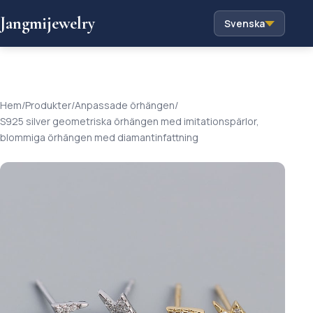
Jangmijewelry
Svenska
Hem
/
Produkter
/
Anpassade örhängen
/
S925 silver geometriska örhängen med imitationspärlor,
blommiga örhängen med diamantinfattning