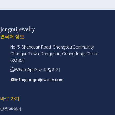
Jangmijewelry
연락처 정보
No. 5, Shanquan Road, Chongtou Community,
Changan Town, Dongguan, Guangdong, China
523850
WhatsApp에서 채팅하기
info@jangmijewelry.com
바로 가기
맞춤 주얼리