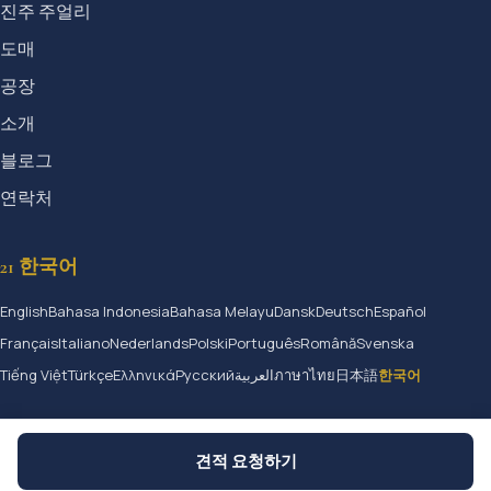
진주 주얼리
도매
공장
소개
블로그
연락처
21 한국어
English
Bahasa Indonesia
Bahasa Melayu
Dansk
Deutsch
Español
Français
Italiano
Nederlands
Polski
Português
Română
Svenska
Tiếng Việt
Türkçe
Ελληνικά
Русский
العربية
ภาษาไทย
日本語
한국어
견적 요청하기
© 2026 Jangmijewelry