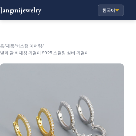
Jangmijewelry
한국어
홈
/
제품
/
커스텀 이어링
/
별과 달 비대칭 귀걸이 S925 스털링 실버 귀걸이