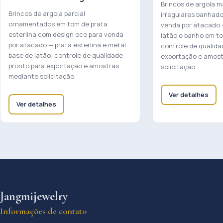
Brincos de argola m
Brincos de argola parcial
irregulares banhado
ornamentados em tom de prata
venda por atacado 
esterlina com design oco para venda
latão e banho em to
por atacado — prata esterlina e metal
controle de qualida
base de latão; controle de qualidade
exportação e amos
pronto para exportação e amostras
solicitação.
mediante solicitação.
Ver detalhes
Ver detalhes
Jangmijewelry
Informações de contato