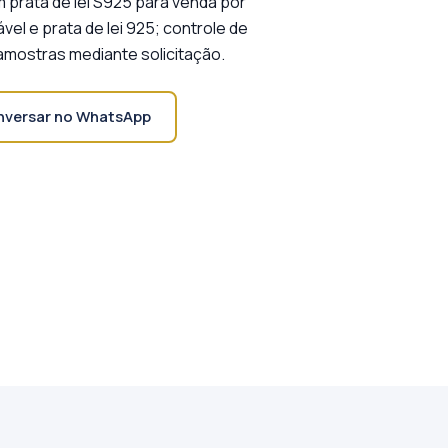
m prata de lei S925 para venda por
el e prata de lei 925; controle de
amostras mediante solicitação.
versar no WhatsApp