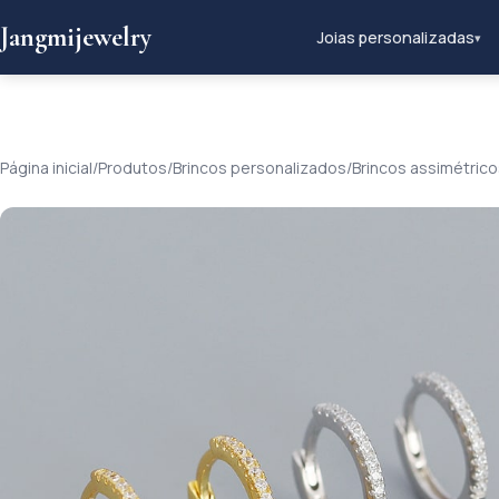
Jangmijewelry
Joias personalizadas
▾
Página inicial
/
Produtos
/
Brincos personalizados
/
Brincos assimétrico