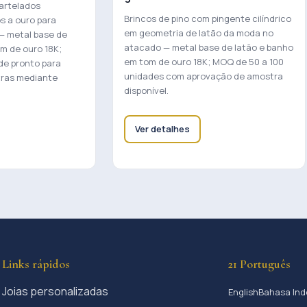
artelados
Brincos de pino com pingente cilíndrico
s a ouro para
em geometria de latão da moda no
— metal base de
atacado — metal base de latão e banho
m de ouro 18K;
em tom de ouro 18K; MOQ de 50 a 100
de pronto para
unidades com aprovação de amostra
tras mediante
disponível.
Ver detalhes
Links rápidos
21 Português
Joias personalizadas
English
Bahasa Ind