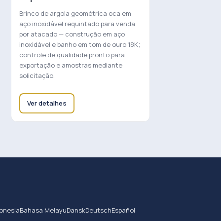
Brinco de argola geométrica oca em
aço inoxidável requintado para venda
por atacado — construção em aço
inoxidável e banho em tom de ouro 18K;
controle de qualidade pronto para
exportação e amostras mediante
solicitação.
Ver detalhes
onesia
Bahasa Melayu
Dansk
Deutsch
Español