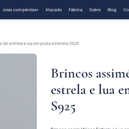
Joias com pérolas
Atacado
Fábrica
Sobre
Blog
Co
▾
s de estrela e lua em prata esterlina S925
Brincos assimé
estrela e lua e
S925